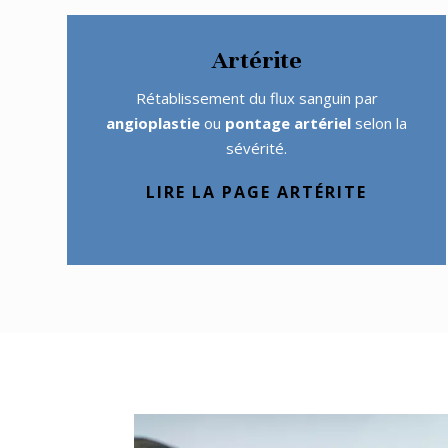
Artérite
Rétablissement du flux sanguin par
angioplastie
ou
pontage artériel
selon la
sévérité.
LIRE LA PAGE ARTÉRITE