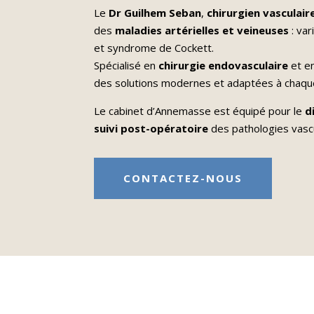
Le
Dr Guilhem Seban
,
chirurgien vasculai
des
maladies artérielles et veineuses
: var
et syndrome de Cockett.
Spécialisé en
chirurgie endovasculaire
et e
des solutions modernes et adaptées à chaque
Le cabinet d’Annemasse est équipé pour le
d
suivi post-opératoire
des pathologies vascu
CONTACTEZ-NOUS