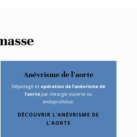
emasse
Anévrisme de l’aorte
Dépistage et
opération de l’anévrisme de
l’aorte
par chirurgie ouverte ou
endoprothèse.
DÉCOUVRIR L’ANÉVRISME DE
L’AORTE