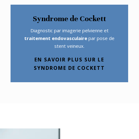
Syndrome de Cockett
Diagnostic par imagerie pelvienne et
traitement endovasculaire
par pose de
stent veineux.
EN SAVOIR PLUS SUR LE
SYNDROME DE COCKETT