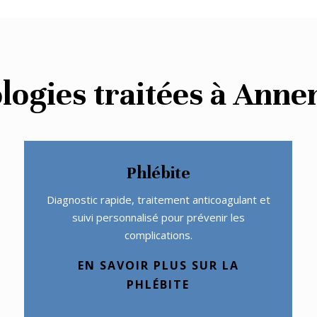
logies traitées à Ann
Phlébite
Diagnostic rapide, traitement anticoagulant et
suivi personnalisé pour prévenir les
complications.
EN SAVOIR PLUS SUR LA
PHLÉBITE