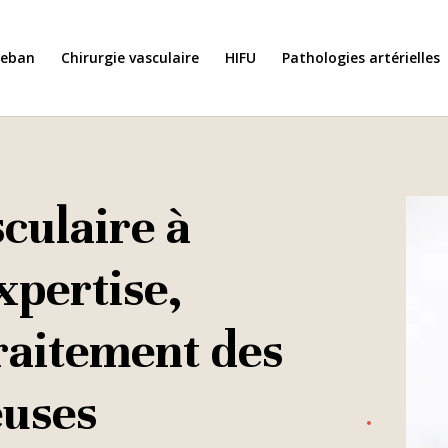
Seban
Chirurgie vasculaire
HIFU
Pathologies artérielles
culaire à
xpertise,
traitement des
euses