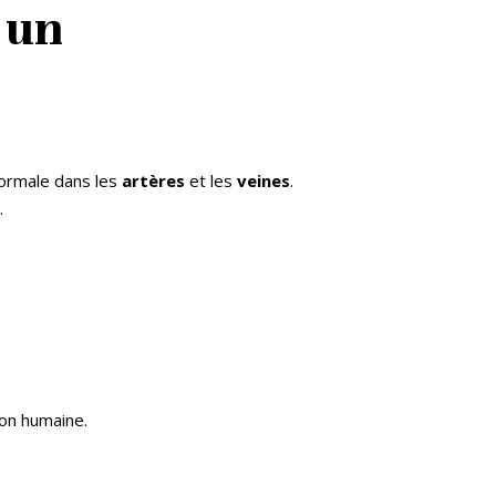
 un
normale dans les
artères
et les
veines
.
f
.
ion humaine.