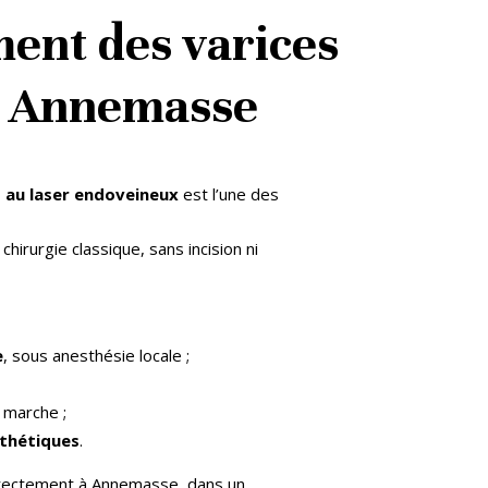
ment des varices
à Annemasse
 au laser endoveineux
est l’une des
hirurgie classique, sans incision ni
e
, sous anesthésie locale ;
 marche ;
sthétiques
.
directement à Annemasse, dans un