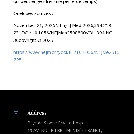
qui peut engendrer une perte de temps).
Quelques sources :
November 21, 2025N Engl J Med 2026;394:219-
231DOI: 10.1056/NEJMoa2508800VOL. 394 NO.
3Copyright © 2025
https://www.nejm.org/doi/full/10.1056/NEJMe2515
725

Address
Pays de Savoie Private Hospital
19 AVENUE PIERRE MENDÈS FRANCE,